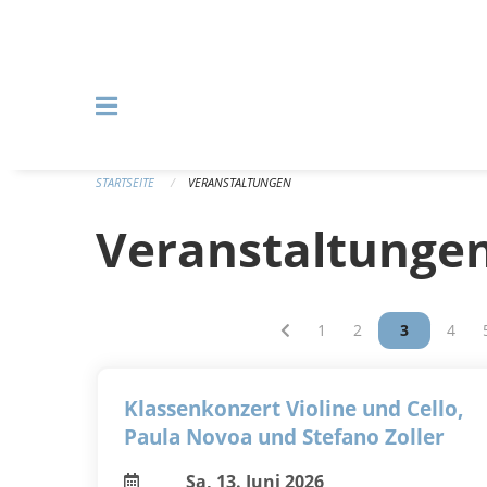
Navigation überspringen
STARTSEITE
VERANSTALTUNGEN
Veranstaltunge
Vous êtes sur la page
1
Vous êtes sur la p
2
Vous êtes s
3
Vous 
4
Klassenkonzert Violine und Cello,
Paula Novoa und Stefano Zoller
Sa, 13. Juni 2026