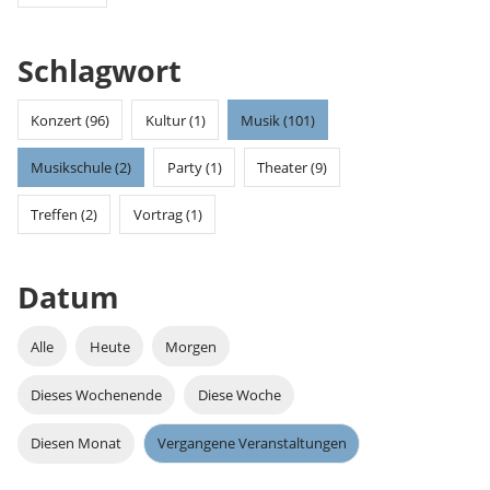
Schlagwort
Konzert (96)
Kultur (1)
Musik (101)
Musikschule (2)
Party (1)
Theater (9)
Treffen (2)
Vortrag (1)
Datum
Alle
Heute
Morgen
Dieses Wochenende
Diese Woche
Diesen Monat
Vergangene Veranstaltungen