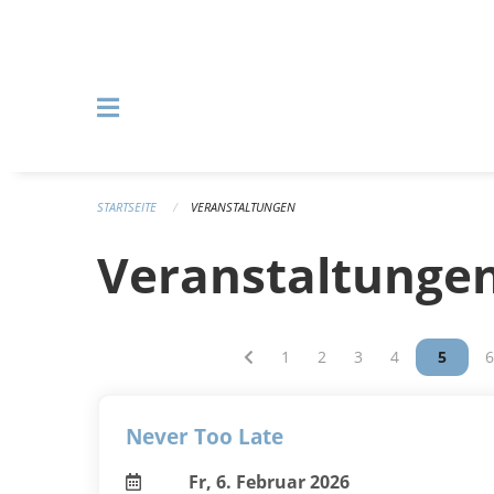
Navigation überspringen
STARTSEITE
VERANSTALTUNGEN
Veranstaltunge
Vous êtes sur la page
1
Vous êtes sur la page
2
Vous êtes sur la p
3
Vous êtes sur
4
Vous êt
5
V
6
Never Too Late
Fr, 6. Februar 2026