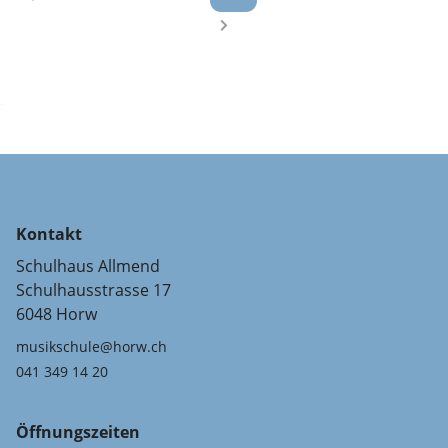
Kontakt
Schulhaus Allmend
Schulhausstrasse 17
6048 Horw
musikschule@horw.ch
041 349 14 20
Öffnungszeiten