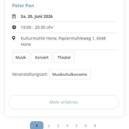
Peter Pan
Sa, 20. Juni 2026
19:00 - 20:30 Uhr
Kulturmühle Horw, Papiermühleweg 1, 6048
Horw
Musik
Konzert
Theater
Veranstaltungsart:
Musikschulkonzerte
Mehr erfahren
Vous êtes sur la page
1
Vous êtes sur la page
2
Vous êtes sur la page
3
Vous êtes sur la page
4
Vous êtes sur la page
5
Vous êtes sur la page
6