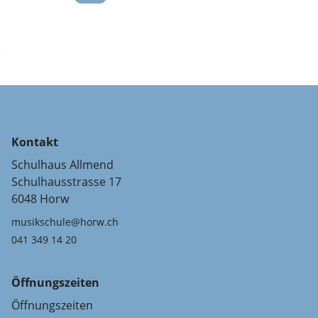
Kontakt
Schulhaus Allmend
Schulhausstrasse 17
6048 Horw
musikschule@horw.ch
041 349 14 20
Öffnungszeiten
Öffnungszeiten