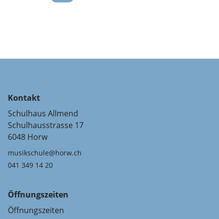
Kontakt
Schulhaus Allmend
Schulhausstrasse 17
6048 Horw
musikschule@horw.ch
041 349 14 20
Öffnungszeiten
Öffnungszeiten