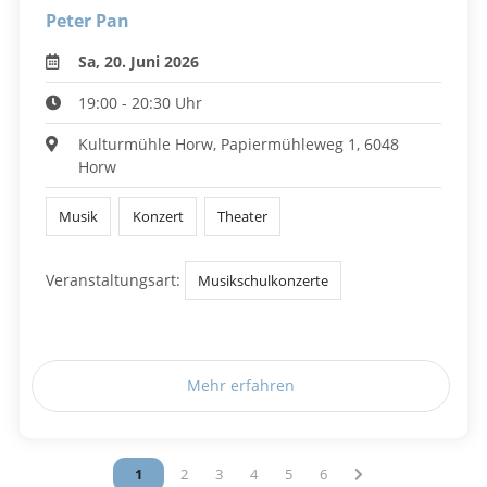
Peter Pan
Sa, 20. Juni 2026
19:00 - 20:30 Uhr
Kulturmühle Horw, Papiermühleweg 1, 6048
Horw
Musik
Konzert
Theater
Veranstaltungsart:
Musikschulkonzerte
Mehr erfahren
Vous êtes sur la page
1
Vous êtes sur la page
2
Vous êtes sur la page
3
Vous êtes sur la page
4
Vous êtes sur la page
5
Vous êtes sur la page
6