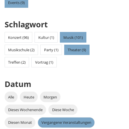
Events (9)
Schlagwort
Konzert (96)
Kultur (1)
Musik (101)
Musikschule (2)
Party (1)
Theater (9)
Treffen (2)
Vortrag (1)
Datum
Alle
Heute
Morgen
Dieses Wochenende
Diese Woche
Diesen Monat
Vergangene Veranstaltungen