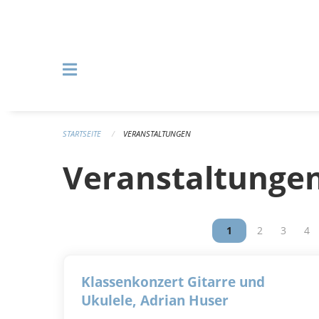
Navigation überspringen
STARTSEITE
VERANSTALTUNGEN
Veranstaltunge
Vous êtes sur la p
1
Vous êtes su
2
Vous êt
3
Vou
4
Klassenkonzert Gitarre und
Ukulele, Adrian Huser