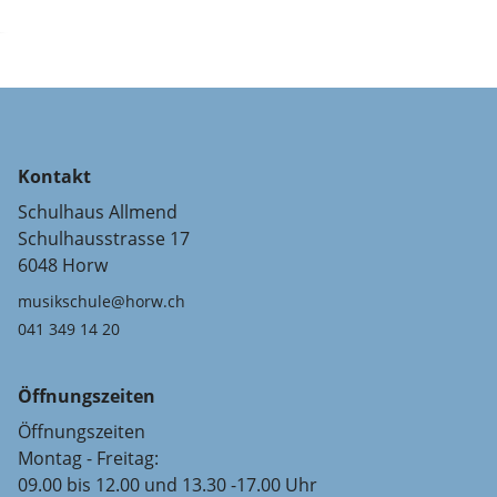
Kontakt
Schulhaus Allmend
Schulhausstrasse 17
6048 Horw
musikschule@horw.ch
041 349 14 20
Öffnungszeiten
Öffnungszeiten
Montag - Freitag:
09.00 bis 12.00 und 13.30 -17.00 Uhr