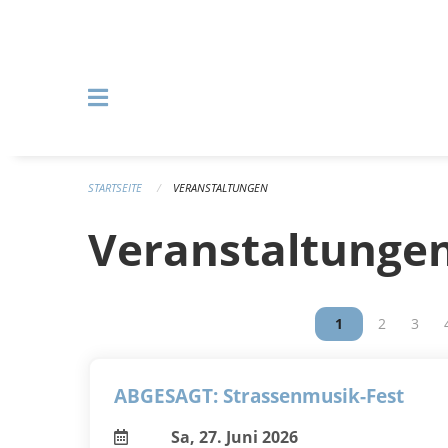
Navigation überspringen
STARTSEITE
VERANSTALTUNGEN
Veranstaltunge
Vous êtes sur la
1
Vous êtes 
2
Vous 
3
ABGESAGT: Strassenmusik-Fest
Sa, 27. Juni 2026