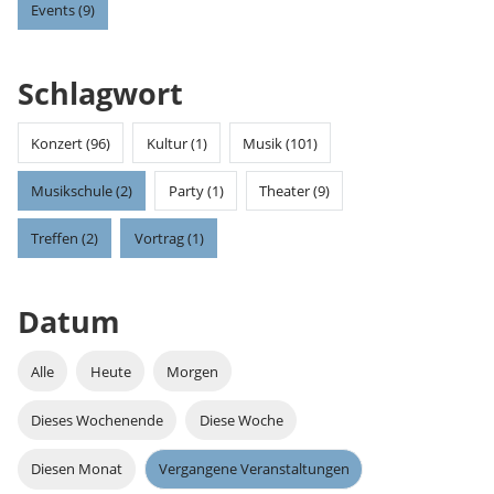
Events (9)
Schlagwort
Konzert (96)
Kultur (1)
Musik (101)
Musikschule (2)
Party (1)
Theater (9)
Treffen (2)
Vortrag (1)
Datum
Alle
Heute
Morgen
Dieses Wochenende
Diese Woche
Diesen Monat
Vergangene Veranstaltungen