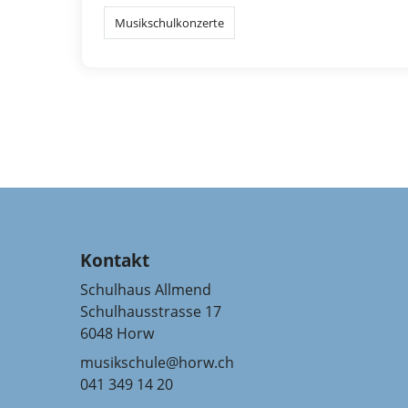
Musikschulkonzerte
Kontakt
Schulhaus Allmend
Schulhausstrasse 17
6048 Horw
musikschule@horw.ch
041 349 14 20