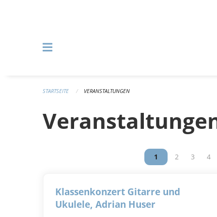
Navigation überspringen
STARTSEITE
VERANSTALTUNGEN
Veranstaltunge
Vous êtes sur la p
1
Vous êtes su
2
Vous êt
3
Vou
4
Klassenkonzert Gitarre und
Ukulele, Adrian Huser