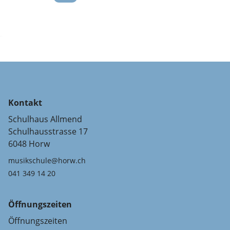
Kontakt
Schulhaus Allmend
Schulhausstrasse 17
6048 Horw
musikschule@horw.ch
041 349 14 20
Öffnungszeiten
Öffnungszeiten