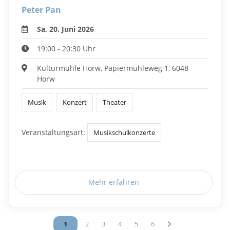
Peter Pan
Sa, 20. Juni 2026
19:00 - 20:30 Uhr
Kulturmühle Horw, Papiermühleweg 1, 6048
Horw
Musik
Konzert
Theater
Veranstaltungsart:
Musikschulkonzerte
Mehr erfahren
Vous êtes sur la page
1
Vous êtes sur la page
2
Vous êtes sur la page
3
Vous êtes sur la page
4
Vous êtes sur la page
5
Vous êtes sur la page
6