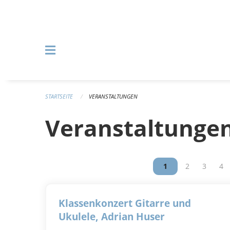
Navigation überspringen
STARTSEITE
VERANSTALTUNGEN
Veranstaltunge
Vous êtes sur la p
1
Vous êtes su
2
Vous êt
3
Vou
4
Klassenkonzert Gitarre und
Ukulele, Adrian Huser