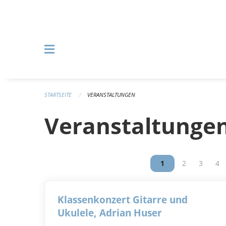
Navigation überspringen
STARTSEITE
VERANSTALTUNGEN
Veranstaltunge
Vous êtes sur la p
1
Vous êtes su
2
Vous êt
3
Vou
4
Klassenkonzert Gitarre und
Ukulele, Adrian Huser