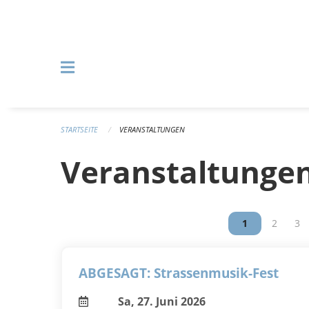
Navigation überspringen
STARTSEITE
VERANSTALTUNGEN
Veranstaltunge
Vous êtes sur
1
Vous êt
2
Vou
3
ABGESAGT: Strassenmusik-Fest
Sa, 27. Juni 2026