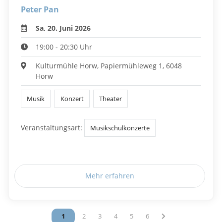
Peter Pan
Sa, 20. Juni 2026
19:00 - 20:30 Uhr
Kulturmühle Horw, Papiermühleweg 1, 6048
Horw
Musik
Konzert
Theater
Veranstaltungsart:
Musikschulkonzerte
Mehr erfahren
Vous êtes sur la page
1
Vous êtes sur la page
2
Vous êtes sur la page
3
Vous êtes sur la page
4
Vous êtes sur la page
5
Vous êtes sur la page
6