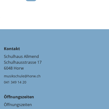
Kontakt
Schulhaus Allmend
Schulhausstrasse 17
6048 Horw
musikschule@horw.ch
041 349 14 20
Öffnungszeiten
Öffnungszeiten