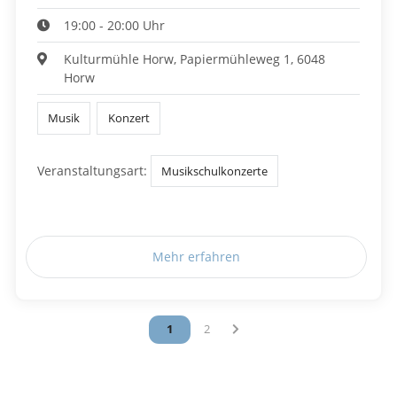
19:00 - 20:00 Uhr
Kulturmühle Horw, Papiermühleweg 1, 6048
Horw
Musik
Konzert
Veranstaltungsart:
Musikschulkonzerte
Mehr erfahren
Vous êtes sur la page
1
Vous êtes sur la page
2