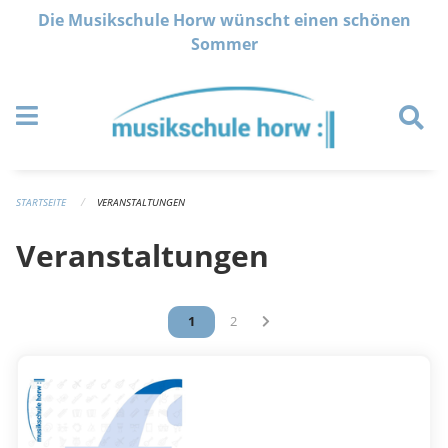
Navigation überspringen
Die Musikschule Horw wünscht einen schönen
Sommer
STARTSEITE
VERANSTALTUNGEN
Veranstaltungen
Vous êtes sur la page
1
Vous êtes sur la page
2