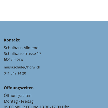
Kontakt
Schulhaus Allmend
Schulhausstrasse 17
6048 Horw
musikschule@horw.ch
041 349 14 20
Öffnungszeiten
Öffnungszeiten
Montag - Freitag:
09.00 bis 12.00 und 13.30 -17.00 Uhr