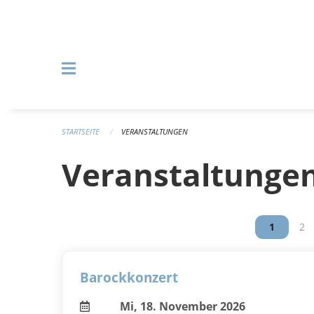
Navigation überspringen
STARTSEITE
VERANSTALTUNGEN
Veranstaltunge
Vous êtes
1
Vou
2
Barockkonzert
Mi, 18. November 2026