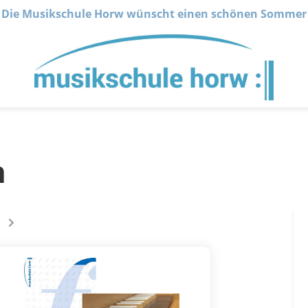
Die Musikschule Horw wünscht einen schönen Sommer
n
 sur la page
s êtes sur la page