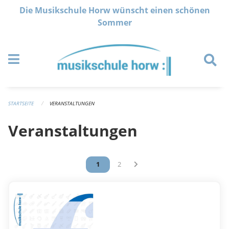
Navigation überspringen
Die Musikschule Horw wünscht einen schönen
Sommer
STARTSEITE
VERANSTALTUNGEN
Veranstaltungen
Vous êtes sur la page
1
Vous êtes sur la page
2