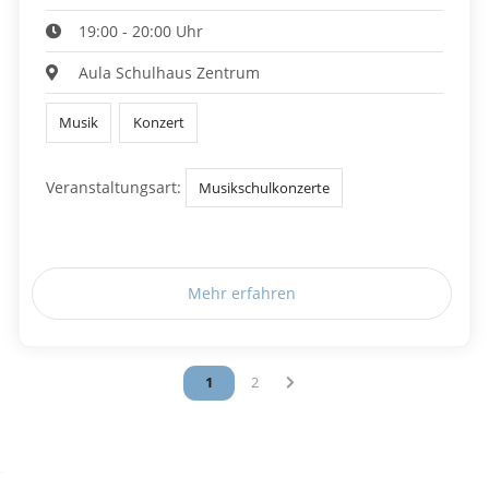
19:00 - 20:00 Uhr
Aula Schulhaus Zentrum
Musik
Konzert
Veranstaltungsart:
Musikschulkonzerte
Mehr erfahren
Vous êtes sur la page
1
Vous êtes sur la page
2