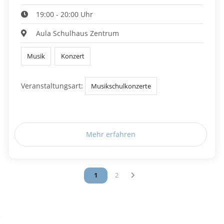
19:00 - 20:00 Uhr
Aula Schulhaus Zentrum
Musik
Konzert
Veranstaltungsart:
Musikschulkonzerte
Mehr erfahren
Vous êtes sur la page
1
Vous êtes sur la page
2