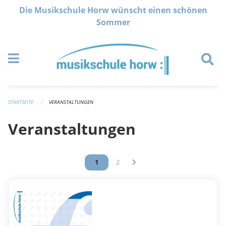
Navigation überspringen
Die Musikschule Horw wünscht einen schönen
Sommer
STARTSEITE
VERANSTALTUNGEN
Veranstaltungen
Vous êtes sur la page
1
Vous êtes sur la page
2