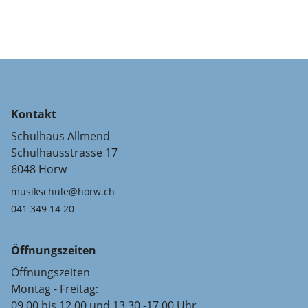
Kontakt
Schulhaus Allmend
Schulhausstrasse 17
6048 Horw
musikschule@horw.ch
041 349 14 20
Öffnungszeiten
Öffnungszeiten
Montag - Freitag:
09.00 bis 12.00 und 13.30 -17.00 Uhr