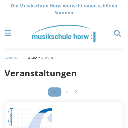
Navigation überspringen
Die Musikschule Horw wünscht einen schönen
Sommer
STARTSEITE
VERANSTALTUNGEN
Veranstaltungen
Vous êtes sur la page
1
Vous êtes sur la page
2