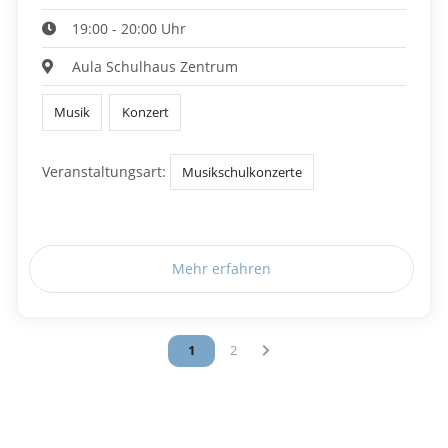
19:00 - 20:00 Uhr
Aula Schulhaus Zentrum
Musik
Konzert
Veranstaltungsart:
Musikschulkonzerte
Mehr erfahren
Vous êtes sur la page
1
Vous êtes sur la page
2