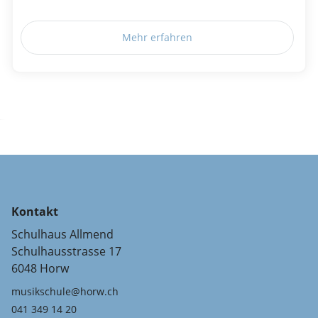
Mehr erfahren
Kontakt
Schulhaus Allmend
Schulhausstrasse 17
6048 Horw
musikschule@horw.ch
041 349 14 20