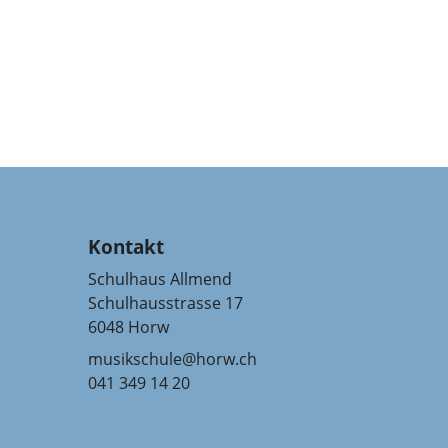
Kontakt
Schulhaus Allmend
Schulhausstrasse 17
6048 Horw
musikschule@horw.ch
041 349 14 20