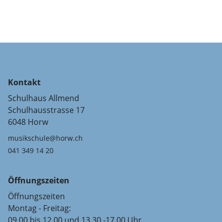
Kontakt
Schulhaus Allmend
Schulhausstrasse 17
6048 Horw
musikschule@horw.ch
041 349 14 20
Öffnungszeiten
Öffnungszeiten
Montag - Freitag:
09.00 bis 12.00 und 13.30 -17.00 Uhr