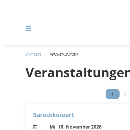
Navigation überspringen
STARTSEITE
VERANSTALTUNGEN
Veranstaltunge
Vous êtes
1
Vou
2
Barockkonzert
Mi, 18. November 2026