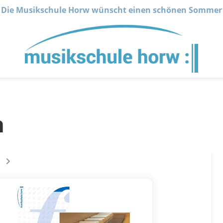
Die Musikschule Horw wünscht einen schönen Sommer
n
 sur la page
s êtes sur la page