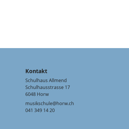
Kontakt
Schulhaus Allmend
Schulhausstrasse 17
6048 Horw
musikschule@horw.ch
041 349 14 20