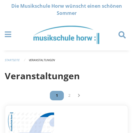
Navigation überspringen
Die Musikschule Horw wünscht einen schönen
Sommer
STARTSEITE
VERANSTALTUNGEN
Veranstaltungen
Vous êtes sur la page
1
Vous êtes sur la page
2