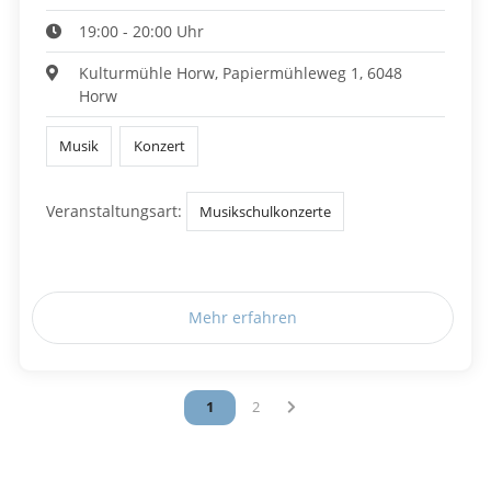
19:00 - 20:00 Uhr
Kulturmühle Horw, Papiermühleweg 1, 6048
Horw
Musik
Konzert
Veranstaltungsart:
Musikschulkonzerte
Mehr erfahren
Vous êtes sur la page
1
Vous êtes sur la page
2