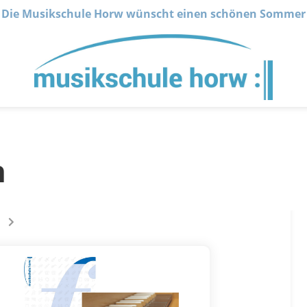
Die Musikschule Horw wünscht einen schönen Sommer
n
 sur la page
s êtes sur la page