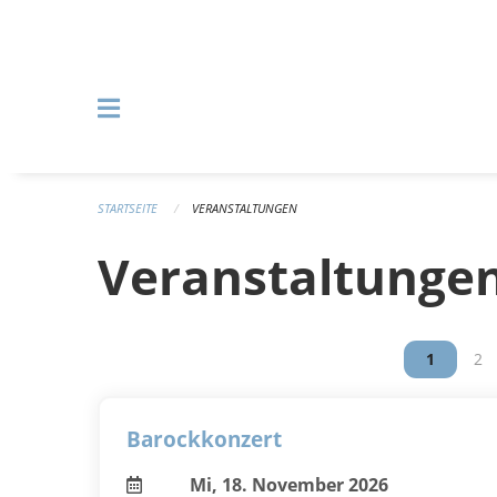
Navigation überspringen
STARTSEITE
VERANSTALTUNGEN
Veranstaltunge
Vous êtes
1
Vou
2
Barockkonzert
Mi, 18. November 2026