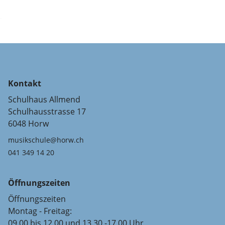
Kontakt
Schulhaus Allmend
Schulhausstrasse 17
6048 Horw
musikschule@horw.ch
041 349 14 20
Öffnungszeiten
Öffnungszeiten
Montag - Freitag:
09.00 bis 12.00 und 13.30 -17.00 Uhr