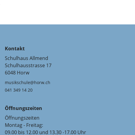
Kontakt
Schulhaus Allmend
Schulhausstrasse 17
6048 Horw
musikschule@horw.ch
041 349 14 20
Öffnungszeiten
Öffnungszeiten
Montag - Freitag:
09.00 bis 12.00 und 13.30 -17.00 Uhr