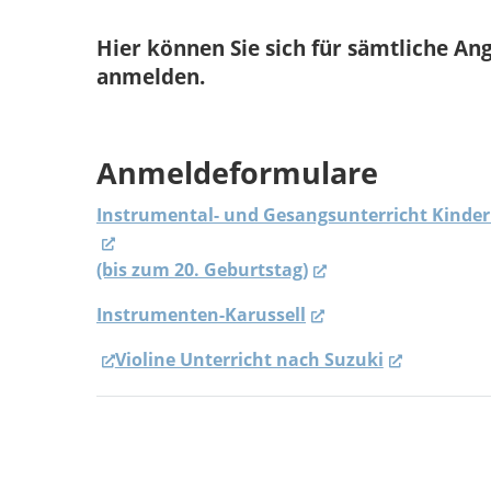
Hier können Sie sich für sämtliche A
anmelden.
Anmeldeformulare
Instrumental- und Gesangsunterricht Kinder
(External Link)
(bis zum 20. Geburtstag)
(External Link)
Instrumenten-Karussell
(External Link)
(External Link)
Violine Unterricht nach Suzuki
(External 
Instrumental- und Gesangsunterricht junge
(20 bis 25 Jahre)
(External Link)