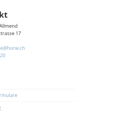
kt
 Allmend
trasse 17
le@horw.ch
 20
rmulare
g