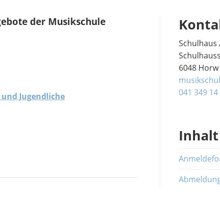
ngebote der Musikschule
Konta
Schulhaus
Schulhauss
6048 Horw
musikschu
041 349 14
 und Jugendliche
Inhalt
Anmeldefo
Link)
Abmeldun
 Erwachsene in Ausbildung