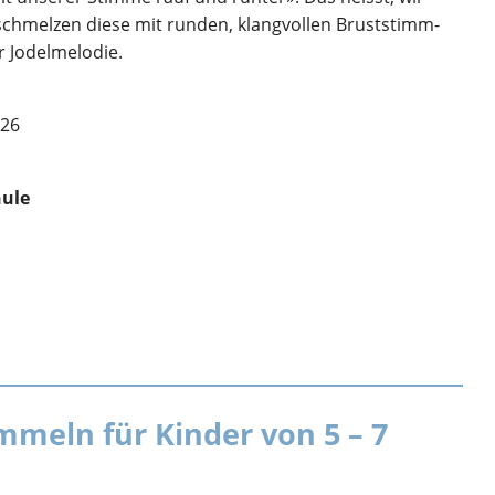
schmelzen diese mit runden, klangvollen Bruststimm-
r Jodelmelodie.
026
hule
mmeln für Kinder von 5 – 7