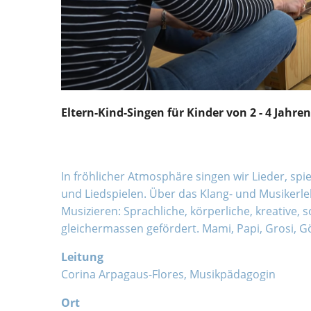
Eltern-Kind-Singen für Kinder von 2 - 4 Jahre
In fröhlicher Atmosphäre singen wir Lieder, sp
und Liedspielen. Über das Klang- und Musikerle
Musizieren: Sprachliche, körperliche, kreative, 
gleichermassen gefördert. Mami, Papi, Grosi, Gö
Leitung
Corina Arpagaus-Flores, Musikpädagogin
Ort