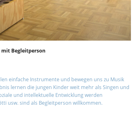
n mit Begleitperson
ielen einfache Instrumente und bewegen uns zu Musik
bnis lernen die jungen Kinder weit mehr als Singen und
soziale und intellektuelle Entwicklung werden
tti usw. sind als Begleitperson willkommen.