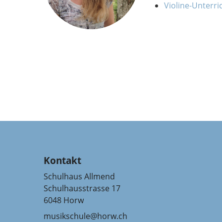
Violine-Unterri
Kontakt
Schulhaus Allmend
Schulhausstrasse 17
6048 Horw
musikschule@horw.ch